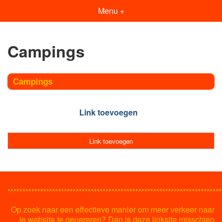
Menu +
Campings
Campings
Link toevoegen
Link toevoegen
************************************************************************
Op zoek naar een effectieve manier om meer verkeer naar
je website te genereren? Dan is deze linksite misschien